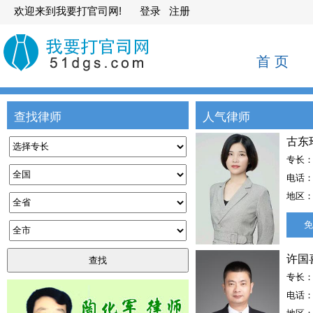
欢迎来到我要打官司网!
登录
注册
首 页
查找律师
人气律师
古东
电话：1
地区：
免
许国
电话：1