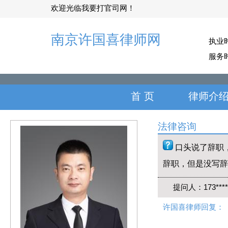
欢迎光临我要打官司网！
南京许国喜律师网
执业
服务
首 页
律师介
法律咨询
口头说了辞职
辞职，但是没写辞
提问人：173*
许国喜律师回复：