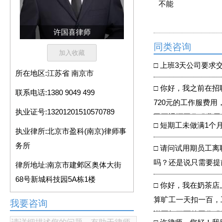
不能
许国喜律师
同类咨询
□
上班3天公司要求
所在地区:
江苏省 南京市
□
你好，我之前在招
联系电话:
1380 9049 499
720元的工作服费
执业证号:
13201201510570789
司不退还工作服费用
□
短期工未做满1个
执业律所:
北京市盈科(南京)律师事
务所
□
请问试用期员工离
吗？还是说只需要提
律所地址:
南京市建邺区奥体大街
68号新城科技园5A栋1楼
□
你好，我在奶茶店
算旷工一天扣一百，
我要咨询
说要扣三百的工作服