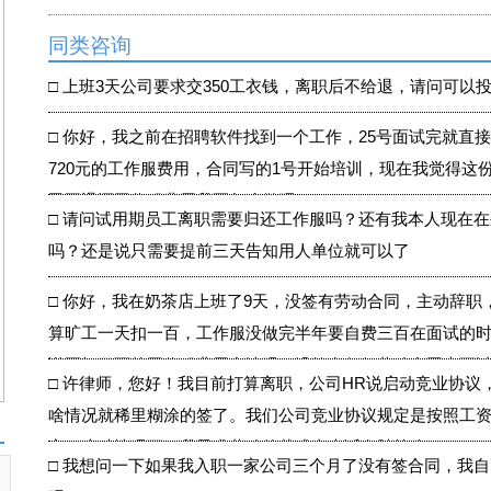
同类咨询
□
上班3天公司要求交350工衣钱，离职后不给退，请问可以
□
你好，我之前在招聘软件找到一个工作，25号面试完就直
720元的工作服费用，合同写的1号开始培训，现在我觉得这
司不退还工作服费用我要怎么做呀？
□
请问试用期员工离职需要归还工作服吗？还有我本人现在在
吗？还是说只需要提前三天告知用人单位就可以了
□
你好，我在奶茶店上班了9天，没签有劳动合同，主动辞职
算旷工一天扣一百，工作服没做完半年要自费三百在面试的
说要扣三百的工作服费用合法吗，没签有任何劳动合同也可
□
许律师，您好！我目前打算离职，公司HR说启动竞业协议
啥情况就稀里糊涂的签了。我们公司竞业协议规定是按照工资
定。这种情况下，我寻求劳动仲裁或者上诉有胜算么
□
我想问一下如果我入职一家公司三个月了没有签合同，我自