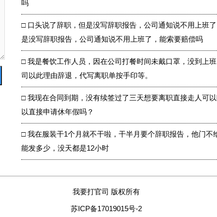
吗
□
口头说了辞职，但是没写辞职报告，公司通知说不用上班了
是没写辞职报告，公司通知说不用上班了，能索要赔偿吗
□
我是餐饮工作人员，因在公司打餐时间未戴口罩，没到上班
司以此理由辞退，代写离职单按手印等。
□
我现在合同到期，没有续签过了三天想要离职直接走人可以
以直接申请休年假吗？
□
我在服装干1个月就不干啦，干半月要个辞职报告，他门不
能发多少，没天都是12小时
我要打官司 版权所有
苏ICP备17019015号-2